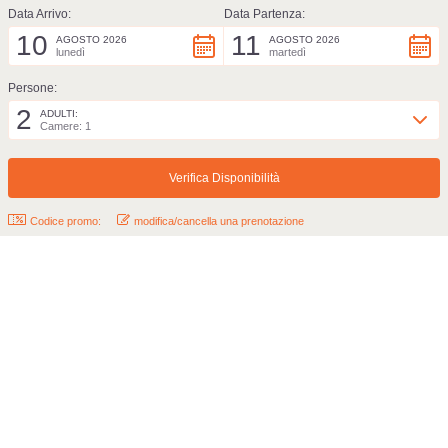
Data Arrivo:
Data Partenza:
10
11
AGOSTO 2026
AGOSTO 2026
lunedì
martedì
Persone:
2
ADULTI:
Camere: 1
Codice promo:
modifica/cancella una prenotazione