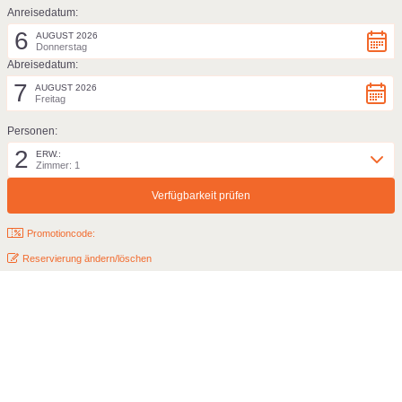
Anreisedatum:
6
AUGUST 2026
Donnerstag
Abreisedatum:
7
AUGUST 2026
Freitag
Personen:
2
ERW.:
Zimmer: 1
Promotioncode:
Reservierung ändern/löschen