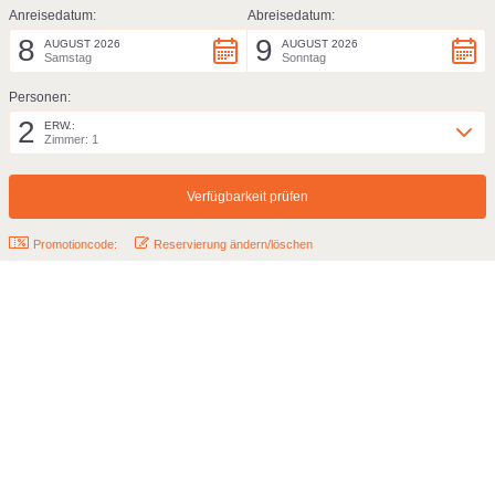
Anreisedatum:
Abreisedatum:
8
9
AUGUST 2026
AUGUST 2026
Samstag
Sonntag
Personen:
2
ERW.:
Zimmer: 1
Promotioncode:
Reservierung ändern/löschen