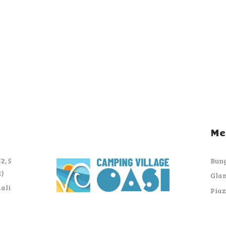
Me
2, 5
Bun
R)
Gla
dali
Piaz