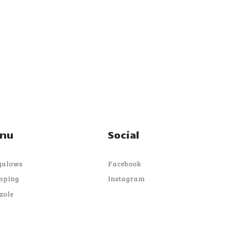
nu
Social
galows
Facebook
mping
Instagram
zole