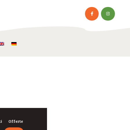
zi
Offerte