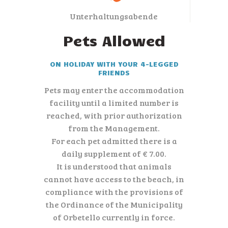
Unterhaltungsabende
Pets Allowed
ON HOLIDAY WITH YOUR 4-LEGGED
FRIENDS
Pets may enter the accommodation
facility until a limited number is
reached, with prior authorization
from the Management.
For each pet admitted there is a
daily supplement of € 7.00.
It is understood that animals
cannot have access to the beach, in
compliance with the provisions of
the Ordinance of the Municipality
of Orbetello currently in force.